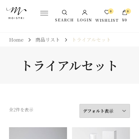
シルクの恵みでうるおい肌に。株式会社モイストリ公式サイトで
Moistri-モイストリ公式サイト
0
0
す。
LOGIN
¥0
SEARCH
WISHLIST
お買い物カゴに商品がありませ
Home
商品リスト
トライアルセット
ん。
トライアルセット
全2件を表示