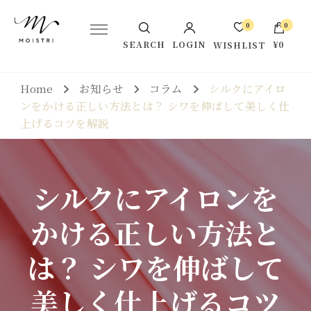
シルクの恵みでうるおい肌に。株式会社モイストリ公式サイトで
Moistri-モイストリ公式サイト
0
0
す。
LOGIN
¥0
SEARCH
WISHLIST
お買い物カゴに商品がありませ
Home
お知らせ
コラム
シルクにアイロ
ん。
ンをかける正しい方法とは？ シワを伸ばして美しく仕
上げるコツを解説
シルクにアイロンを
かける正しい方法と
は？ シワを伸ばして
美しく仕上げるコツ